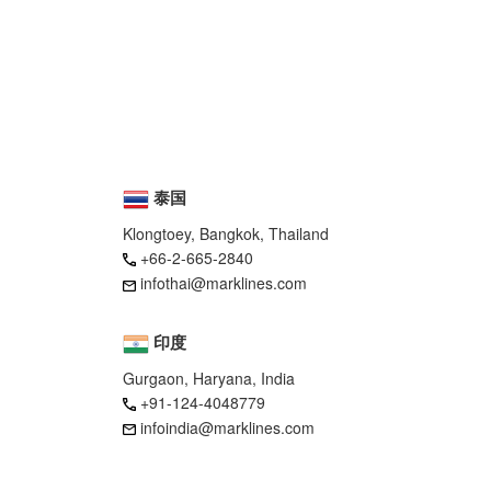
泰国
Klongtoey, Bangkok, Thailand
+66-2-665-2840
infothai@marklines.com
印度
Gurgaon, Haryana, India
+91-124-4048779
infoindia@marklines.com