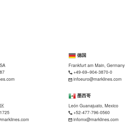
德国
USA
Frankfurt am Main, Germany
87
+49-69–904-3870-0
nes.com
infoeuro@marklines.com
墨西哥
区
León Guanajuato, Mexico
-1725
+52-477-796-0560
marklines.com
infomx@marklines.com