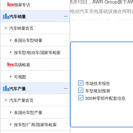
5月13日，AWR Group旗下A
独家专访
电动汽车充电基础设施在阿联
汽车销量
500-1,000根充电桩。
汽车销量首页
Based on social media updat
....
各国分车型销量
按车型/电动车/国家等检索
高级检索
可视图
市场技术报告
汽车产量
车型规划预测
300种零部件配套信息
汽车产量首页
各国分车型产量
按车型/厂商/国家等检索