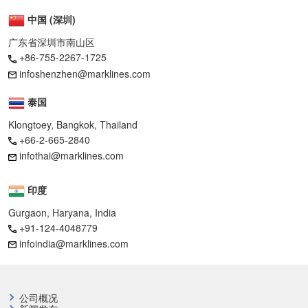
中国 (深圳)
广东省深圳市南山区
+86-755-2267-1725
infoshenzhen@marklines.com
泰国
Klongtoey, Bangkok, Thailand
+66-2-665-2840
infothai@marklines.com
印度
Gurgaon, Haryana, India
+91-124-4048779
infoindia@marklines.com
公司概况