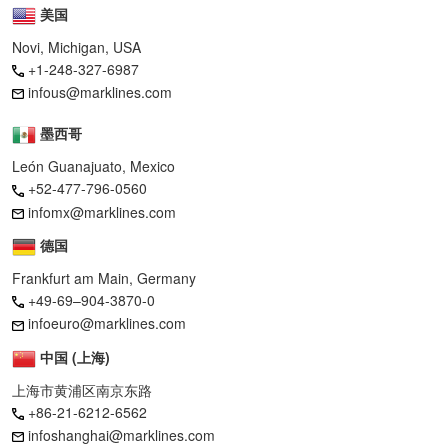
美国
Novi, Michigan, USA
+1-248-327-6987
infous@marklines.com
墨西哥
León Guanajuato, Mexico
+52-477-796-0560
infomx@marklines.com
德国
Frankfurt am Main, Germany
+49-69–904-3870-0
infoeuro@marklines.com
中国 (上海)
上海市黄浦区南京东路
+86-21-6212-6562
infoshanghai@marklines.com