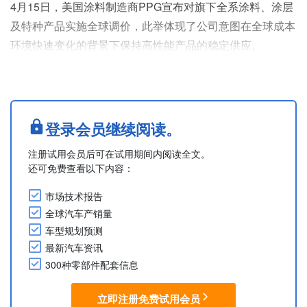
4月15日，美国涂料制造商PPG宣布对旗下全系涂料、涂层
及特种产品实施全球调价，此举体现了公司意图在全球成本
环境快速变化的背景下保持高性能产品的稳定供应。
受涂层产品全产业链原材料、能源、物流及包装成本上涨影
响，为确保供货稳定，PPG已启动全线产品与服务涨价，最
高涨幅达20%，将结合每家客户的具体情况及现有合同条款
落地执行。
登录会员继续阅读。
部分品类、技术及区域市场可能将实施更高幅度的调价，以
注册试用会员后可在试用期间内阅读全文。
完全对冲当前的成本通胀压力。伴随市场行情的持续变动，
还可免费查看以下内容：
未....
市场技术报告
全球汽车产销量
车型规划预测
最新汽车资讯
300种零部件配套信息
立即注册免费试用会员