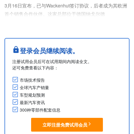
3月16日宣布，已与Wackenhut签订协议，后者成为其欧洲
首个销售合作伙伴。这家总部位于德国纳戈尔德
（Nagold）的家族经营老牌汽车销售集团将于2026年3月
30日起在巴登-巴登（Baden-Baden）的门店开始销售Lucid
全系列车型并提供服务，预计今年夏天还将在斯图加特
（Stuttgart）拓展业务。
登录会员继续阅读。
Lucid的混合销售战略旨在通过独立销售合作伙伴补充....
注册试用会员后可在试用期间内阅读全文。
还可免费查看以下内容：
市场技术报告
全球汽车产销量
车型规划预测
最新汽车资讯
300种零部件配套信息
立即注册免费试用会员