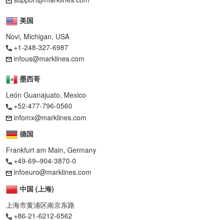
美国
Novi, Michigan, USA
+1-248-327-6987
infous@marklines.com
墨西哥
León Guanajuato, Mexico
+52-477-796-0560
infomx@marklines.com
德国
Frankfurt am Main, Germany
+49-69–904-3870-0
infoeuro@marklines.com
中国 (上海)
上海市黄浦区南京东路
+86-21-6212-6562