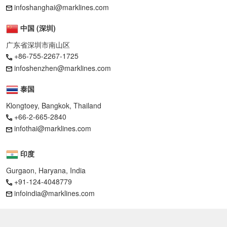
infoshanghai@marklines.com
中国 (深圳)
广东省深圳市南山区
+86-755-2267-1725
infoshenzhen@marklines.com
泰国
Klongtoey, Bangkok, Thailand
+66-2-665-2840
infothai@marklines.com
印度
Gurgaon, Haryana, India
+91-124-4048779
infoindia@marklines.com