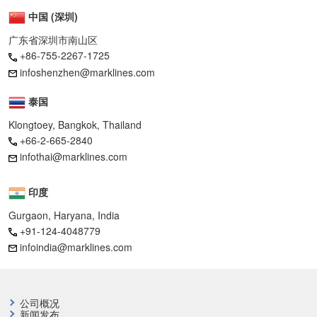
中国 (深圳)
广东省深圳市南山区
+86-755-2267-1725
infoshenzhen@marklines.com
泰国
Klongtoey, Bangkok, Thailand
+66-2-665-2840
infothai@marklines.com
印度
Gurgaon, Haryana, India
+91-124-4048779
infoindia@marklines.com
公司概况
新闻发布