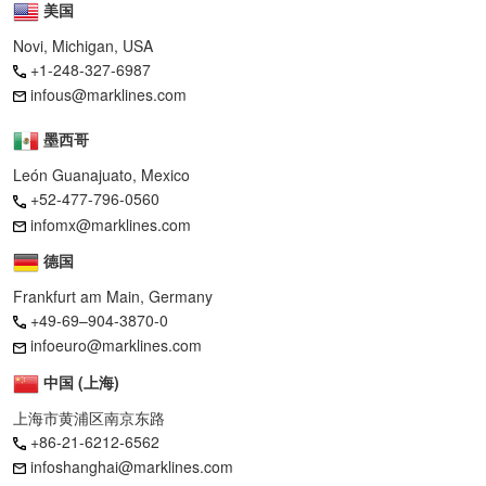
美国
Novi, Michigan, USA
+1-248-327-6987
infous@marklines.com
墨西哥
León Guanajuato, Mexico
+52-477-796-0560
infomx@marklines.com
德国
Frankfurt am Main, Germany
+49-69–904-3870-0
infoeuro@marklines.com
中国 (上海)
上海市黄浦区南京东路
+86-21-6212-6562
infoshanghai@marklines.com