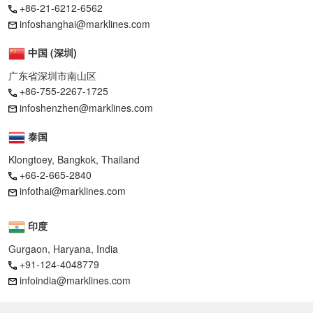
+86-21-6212-6562
infoshanghai@marklines.com
中国 (深圳)
广东省深圳市南山区
+86-755-2267-1725
infoshenzhen@marklines.com
泰国
Klongtoey, Bangkok, Thailand
+66-2-665-2840
infothai@marklines.com
印度
Gurgaon, Haryana, India
+91-124-4048779
infoindia@marklines.com