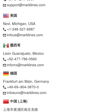
support@marklines.com
美国
Novi, Michigan, USA
+1-248-327-6987
infous@marklines.com
墨西哥
León Guanajuato, Mexico
+52-477-796-0560
infomx@marklines.com
德国
Frankfurt am Main, Germany
+49-69–904-3870-0
infoeuro@marklines.com
中国 (上海)
上海市黄浦区南京东路