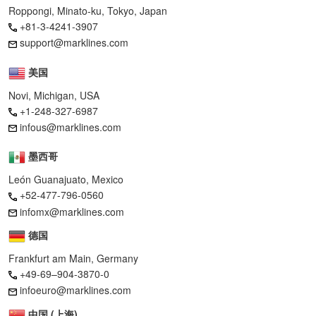
Roppongi, Minato-ku, Tokyo, Japan
+81-3-4241-3907
support@marklines.com
美国
Novi, Michigan, USA
+1-248-327-6987
infous@marklines.com
墨西哥
León Guanajuato, Mexico
+52-477-796-0560
infomx@marklines.com
德国
Frankfurt am Main, Germany
+49-69–904-3870-0
infoeuro@marklines.com
中国 (上海)