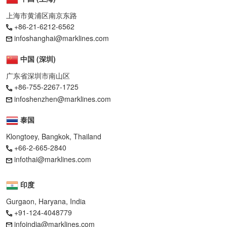
上海市黄浦区南京东路
+86-21-6212-6562
infoshanghai@marklines.com
中国 (深圳)
广东省深圳市南山区
+86-755-2267-1725
infoshenzhen@marklines.com
泰国
Klongtoey, Bangkok, Thailand
+66-2-665-2840
infothai@marklines.com
印度
Gurgaon, Haryana, India
+91-124-4048779
infoindia@marklines.com