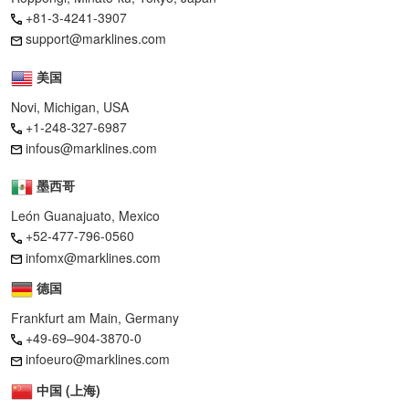
+81-3-4241-3907
support@marklines.com
美国
Novi, Michigan, USA
+1-248-327-6987
infous@marklines.com
墨西哥
León Guanajuato, Mexico
+52-477-796-0560
infomx@marklines.com
德国
Frankfurt am Main, Germany
+49-69–904-3870-0
infoeuro@marklines.com
中国 (上海)