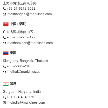
上海市黄浦区南京东路
+86-21-6212-6562
infoshanghai@marklines.com
中国 (深圳)
广东省深圳市南山区
+86-755-2267-1725
infoshenzhen@marklines.com
泰国
Klongtoey, Bangkok, Thailand
+66-2-665-2840
infothai@marklines.com
印度
Gurgaon, Haryana, India
+91-124-4048779
infoindia@marklines.com