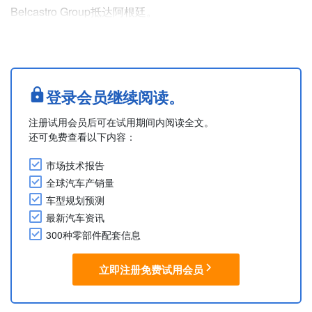
Belcastro Group抵达阿根廷。
在阿根廷市场推出的首款车型是从中国进口的D级电动SUV
ET5。
前轮驱动的ET5配备72kWh电池，30分钟即可从30%充电至
80%，续航里程为411km。其电机组配自动变速器，最大输
登录会员继续阅读。
出功率为200hp，最大扭矩达320Nm。
注册试用会员后可在试用期间内阅读全文。
安全方面，该车配备6个安全气囊和各种驾驶辅助系统....
还可免费查看以下内容：
市场技术报告
全球汽车产销量
车型规划预测
最新汽车资讯
300种零部件配套信息
立即注册免费试用会员