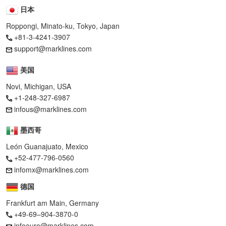
日本
Roppongi, Minato-ku, Tokyo, Japan
+81-3-4241-3907
support@marklines.com
美国
Novi, Michigan, USA
+1-248-327-6987
infous@marklines.com
墨西哥
León Guanajuato, Mexico
+52-477-796-0560
infomx@marklines.com
德国
Frankfurt am Main, Germany
+49-69–904-3870-0
infoeuro@marklines.com