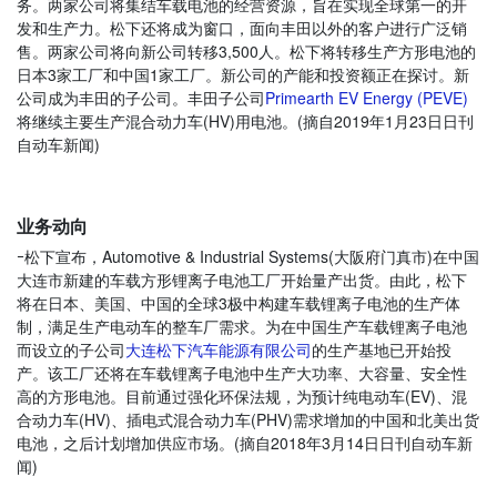
务。两家公司将集结车载电池的经营资源，旨在实现全球第一的开
发和生产力。松下还将成为窗口，面向丰田以外的客户进行广泛销
售。两家公司将向新公司转移3,500人。松下将转移生产方形电池的
日本3家工厂和中国1家工厂。新公司的产能和投资额正在探讨。新
公司成为丰田的子公司。丰田子公司
Primearth EV Energy (PEVE)
将继续主要生产混合动力车
(HV)用电池。(摘自2019年1月23日日刊
自动车新闻)
业务动向
ｰ松下宣布，Automotive & Industrial Systems
(大阪府门真市)在中国
大连市新建的车载方形锂离子电池工厂开始量产出货。由此，松下
将在日本、美国、中国的全球3极中构建车载锂离子电池的生产体
制，满足生产电动车的整车厂需求。为在中国生产车载锂离子电池
而设立的子公司
大连松下汽车能源有限公司
的生产基地已开始投
产。该工厂还将在车载锂离子电池中生产大功率、大容量、安全性
高的方形电池。目前通过强化环保法规，为预计纯电动车
(EV)、混
合动力车(HV)、插电式混合动力车(PHV)需求增加的中国和北美出货
电池，之后计划增加供应市场。(摘自2018年3月14日日刊自动车新
闻)