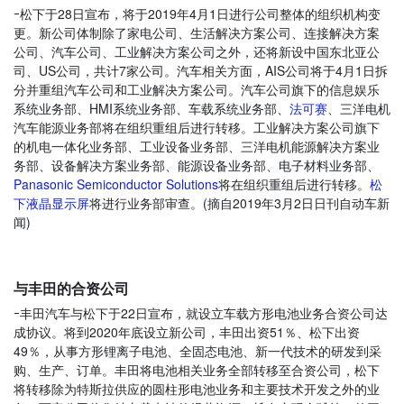
ｰ松下于
28日宣布，将于2019年4月1日进行公司整体的组织机构变
更。新公司体制除了家电公司、生活解决方案公司、连接解决方案
公司、汽车公司、工业解决方案公司之外，还将新设中国东北亚公
司、US公司，共计7家公司。汽车相关方面，AIS公司将于4月1日拆
分并重组汽车公司和工业解决方案公司。汽车公司旗下的信息娱乐
系统业务部、HMI系统业务部、车载系统业务部、
法可赛
、三洋电机
汽车能源业务部将在组织重组后进行转移。工业解决方案公司旗下
的机电一体化业务部、工业设备业务部、三洋电机能源解决方案业
务部、设备解决方案业务部、能源设备业务部、电子材料业务部、
Panasonic Semiconductor Solutions
将在组织重组后进行转移。
松
下液晶显示屏
将进行业务部审查。
(摘自2019年3月2日日刊自动车新
闻)
与丰田的合资公司
ｰ丰田汽车与松下于
22日宣布，就设立车载方形电池业务合资公司达
成协议。将到2020年底设立新公司，丰田出资51％、松下出资
49％，从事方形锂离子电池、全固态电池、新一代技术的研发到采
购、生产、订单。丰田将电池相关业务全部转移至合资公司，松下
将转移除为特斯拉供应的圆柱形电池业务和主要技术开发之外的业