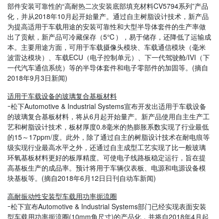
部件安装可靠性的“高耐热二次安装底部填充材料
CV5794系列
”产品
化，并从
2018
年
10
月起开始量产。通过自主树脂设计技术，新产品
为提高适用于车载用途的安装可靠性和大型半导体套件的生产率做
出了贡献，新产品可冷藏保存（
5
℃），易于储存，还降低了运输成
本。主要用途方面，可用于车载摄像头模块、车载通信模块（毫米
波雷达模块）、车载
ECU
（电子控制单元）、下一代驾驶舱
/IVI
（下
一代汽车通信系统）等的半导体套件和电子零部件的加固等。
(摘自
2018
年
9
月
3
日新闻
)
适用于车载设备的玻璃复合基板材料
ｰ松下Automotive & Industrial Systems宣布开发出适用于车载设备
的玻璃复合基板材料，将从
6月起开始量产。新产品使用自主生产工
艺和树脂设计技术，板材厚度0.8毫米的热膨胀系数实现了行业最低
的15～17ppm/度。此外，除了通过自主的树脂设计技术在耐电痕等
级实现行业最高水平之外，还通过自主成型工艺实现了比一般玻璃
环氧基板材料更好的板厚精度。可使电子线路板稳定运行，旨在提
高基板生产的成品率。预计将用于车辆仪表板、电源和电源设备模
块基板等。(摘自2018年6月12日日刊自动车新闻)
高耐振动性安装型车载用功率扼流圈
ｰ松下
宣布
Automotive & Industrial Systems
部门已经实现表面安装
型车载用功率扼流圈
(
10mm角尺寸
)
的产品化，并将自
2018
年
4
月起