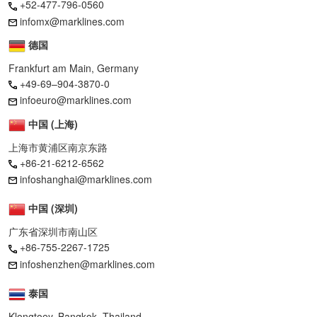
+52-477-796-0560
infomx@marklines.com
德国
Frankfurt am Main, Germany
+49-69–904-3870-0
infoeuro@marklines.com
中国 (上海)
上海市黄浦区南京东路
+86-21-6212-6562
infoshanghai@marklines.com
中国 (深圳)
广东省深圳市南山区
+86-755-2267-1725
infoshenzhen@marklines.com
泰国
Klongtoey, Bangkok, Thailand