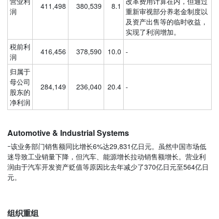
营业利
改革费用计算在内，但通过
411,498
380,539
8.1
润
重新审视部分养老金制度以
及资产出售等的临时收益，
实现了利润增加。
税前利
416,456
378,590
10.0
-
润
归属于
母公司
284,149
236,040
20.4
-
股东的
净利润
Automotive & Industrial Systems
ｰ该业务部门销售额同比增长6%达29,831亿日元。虽然中国市场低
迷导致工业销量下降，但汽车、能源增长拉动销售额增长。营业利
润由于汽车开发资产贬值等原因比去年减少了370亿日元至564亿日
元。
组织重组