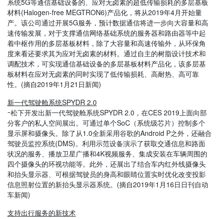
系统5G等通信基础设备的、应对无卤素的超低传输损耗的多层基板
材料(Halogen-free MEGTRON6)产品化，将从2019年4月开始量
产。该公司通过开展5G服务，预计数据通信将进一步向大容量和高
速传输发展，对于支撑通信网络基础系统的服务器和路由器等中起
着中枢作用的多层基板材料，除了大容量和高速传输外，从环保角
度来看还要求其为应对无卤素的材料。通过自主的树脂设计技术和
调配技术，可实现通信基础设备的多层基板材料产品化，该多层基
板材料在应对无卤素的同时实现了低传输损耗、高耐热、高可靠
性。(摘自2019年1月21日新闻)
新一代驾驶舱系统SPYDR 2.0
ｰ松下开发出新一代驾驶舱系统SPYDR 2.0，在CES 2019上面向部
分客户的私人空间展出。可通过单个SoC（系统级芯片）控制多个
显示屏和摄像头。除了从1.0全新采用谷歌的Android P之外，还融合
驾驶员监控系统(DMS)。利用示范设备演示了获取交通信息和路面
状况的服务、播放卫星广播和4K视频服务、集成安装在车辆周围的
四个摄像头的环视功能等。此外，还展出了结合车内红外线摄像头
和抬头显示器、可根据驾驶员的身高和眼睛位置实时优化改变投影
信息照射位置的新抬头显示器系统。(摘自2019年1月16日日刊自动
车新闻)
支持出行服务的新技术