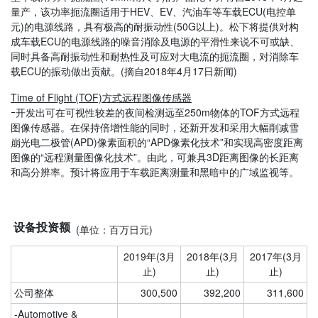
量产，该功率扼流圈适用于HEV、EV、汽油车等车载ECU
(
电控单
元
)
的电源线路，具有极高的耐振动性
(
50G以上
)
。松下将提供对构
成车载
ECU
的电源线路的噪音消除及电源的平滑性来说不可或缺、
同时具备高耐振动性和耐热性及可应对大电流的扼流圈，对消除车
载
ECU
的振动做出贡献。(摘自2018年4月17日新闻)
Time of Flight (TOF)方式远程图像传感器
ｰ开发出可在可视性较差的夜间检测远至250m物体的TOF方式远程
图像传感器。在保持倍增性能的同时，还新开发和采用大幅削减雪
崩光电二极管(APD)像素面积的“APD像素化技术”和实现高密度距离
图像的“远程测量图像化技术”。由此，可兼具3D距离图像的长距离
和高分辨率。预计将应用于车载距离测量和黑暗中的广域监视等。
设备投资额
(单位：百万日元)
2019年(3月
2018年
(3月
2017年
(3月
止)
止)
止)
公司整体
300,500
392,200
311,600
-
Automotive &