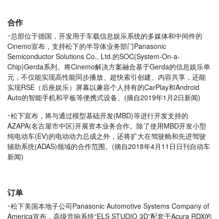
合作
ｰ
总部位于德国，开发用于车载信息娱乐系统的多媒体和中间件的
Cinemo宣布，支持松下的半导体业务部门Panasonic
Semiconductor Solutions Co., Ltd.的SOC(System-On-a-
Chip)Gerda系列。将Cinemo解决方案融合基于Gerda的信息娱乐单
元，不仅能实现高性能同步播放、超快索引创建、内容共享，还能
实现RSE（后座娱乐）屏幕以兼容个人持有的CarPlay和Android
Auto的智能手机和平板等便携式设备。(摘自2019
年1月2日新闻)
ｰ松下宣布，将与通过模型基础开发(MBD)等进行开发支持的
AZAPA(名古屋市中区)开展资本业务合作。除了使用MBD开发小型
纯电动车(EV)的电动动力总成之外，还将扩大在驾驶舱和先进驾驶
辅助系统(ADAS)领域的合作范围。(摘自2018年4月11日日刊自动车
新闻)
订单
ｰ松下
美国本地子公司
Panasonic Automotive Systems Company of
America宣布，高级音响系统“
ELS STUDIO 3D”配套于
Acura
RDX的