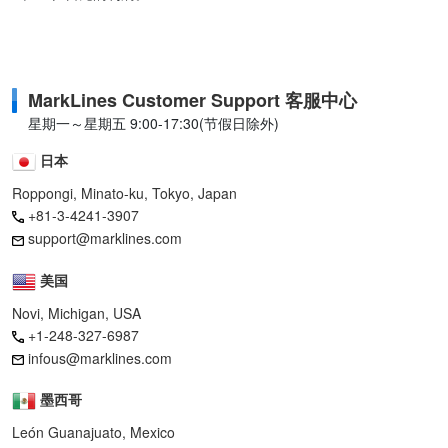
MarkLines Customer Support 客服中心
星期一～星期五 9:00-17:30(节假日除外)
日本
Roppongi, Minato-ku, Tokyo, Japan
+81-3-4241-3907
support@marklines.com
美国
Novi, Michigan, USA
+1-248-327-6987
infous@marklines.com
墨西哥
León Guanajuato, Mexico