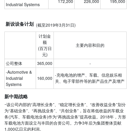
172,200
226,000
195,000
Industrial Systems
新设设备计划
(截至2019年3月31日)
计划金
额
主要内容和目的
(百万日
元)
公司整体
365,000
-
-
Automotive &
-充电电池的增产、车载、信息娱乐相
Industrial
160,000
关、电子零部件等的新产品生产及增产
Systems
新中期战略
ｰ该公司内部的“高增长业务”、“稳定增长业务”、“改善收益业务”划分
为“基础业务”、“再挑战业务”、“共创业务”，旨在将低收益的车载业
务(汽车、车载电池业务)作为“再挑战业务”提高收益。2018年，方形
车载电池方面设立与丰田的合资公司。力争3年后为集团整体贡献
1,000亿日元的利润。