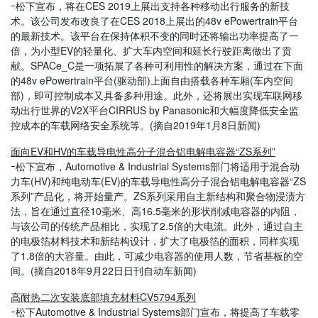
ｰ松下
宣布，
将在CES 2019上展出支持各种移动出行服务的新技
术。该公司发布改良了在CES 2018上展出的48v ePowertrain平台
的最新技术。该平台在保持体积不变的同时还将输出功率提高了一
倍，为小型EV的轻量化、扩大车内空间和延长行驶距离做出了贡
献。SPACe_C是一项拓展了各种可利用性的解决方案，通过在下面
的48v ePowertrain平台(驱动部)上面自由搭载各种车厢(车内空间
部)，即可控制成本又具备多种用途。此外，还将展出实现车联网移
动出行世界的V2X平台CIRRUS by Panasonic和大幅度降低安全监
控成本的车载网络安全
系统等。
(摘自2019
年
1
月
8
日新闻
)
面向EV和HV的车载导电性高分子混合铝电解电容器“ZS系列”
ｰ松下宣布，Automotive & Industrial Systems
部门
将适用于混合动
力车(HV)和纯电动车(EV)的车载导电性高分子混合铝电解电容器“ZS
系列”产品化，将开始量产。ZS系列采用自主新结构和聚合物浸渍方
法，旨在通过直径10毫米、高16.5毫米的形状削减电容器的内阻，
与该公司的传统产品相比，实现了2.5倍的大电流。此外，通过自主
的电极箔材料技术和新结构设计，扩大了电极箔的面积，同样实现
了1.8倍的大容量。由此，可减少电容器的使用人数，节省基板的空
间。(摘自2018年9月22日日刊自动车新闻)
高耐热二次安装底部填充材料
CV5794系列
ｰ松下
Automotive & Industrial Systems
部门
宣布，将提高了车载零