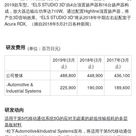
2019款车型。“
ELS STUDIO 3D”由
4
台顶置扬声器和
16
台扬声器构
成，放大器总输出功率达
710W
。通过配置Highline顶置扬声器，将
产生
3D音响效果。“
ELS STUDIO 3D”将从
2018
年中期左右起配套于
Acura
RDX
。（摘自
2018
年
5
月
21
日各种新闻）
研发费用
(单位：百万日元)
2019年(3月
2018年
(3月
2017年
(3月
止)
止)
止)
公司整体
488,800
448,900
436,100
-
Automotive &
225,900
190,000
189,600
Industrial Systems
研发动向
适用于第5代移动通信系统5G的应对无卤素的超低传输损耗的多层
基板材料
ｰ松下
Automotive&Industral Systems宣布，将适用于第5代移动通信