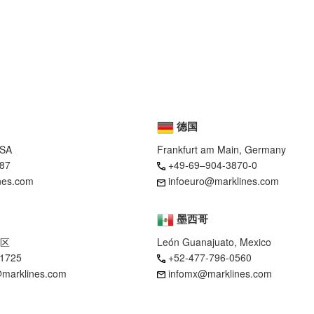
德国
USA
Frankfurt am Main, Germany
87
+49-69–904-3870-0
nes.com
infoeuro@marklines.com
墨西哥
区
León Guanajuato, Mexico
-1725
+52-477-796-0560
marklines.com
infomx@marklines.com