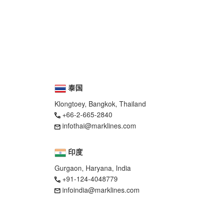
泰国
Klongtoey, Bangkok, Thailand
+66-2-665-2840
infothai@marklines.com
印度
Gurgaon, Haryana, India
+91-124-4048779
infoindia@marklines.com