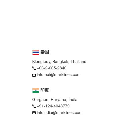
泰国
Klongtoey, Bangkok, Thailand
+66-2-665-2840
infothai@marklines.com
印度
Gurgaon, Haryana, India
+91-124-4048779
infoindia@marklines.com