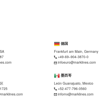
德国
USA
Frankfurt am Main, Germany
87
+49-69–904-3870-0
nes.com
infoeuro@marklines.com
墨西哥
区
León Guanajuato, Mexico
-1725
+52-477-796-0560
marklines.com
infomx@marklines.com