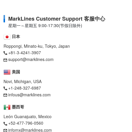
MarkLines Customer Support 客服中心
星期一～星期五 9:00-17:30(节假日除外)
日本
Roppongi, Minato-ku, Tokyo, Japan
+81-3-4241-3907
support@marklines.com
美国
Novi, Michigan, USA
+1-248-327-6987
infous@marklines.com
墨西哥
León Guanajuato, Mexico
+52-477-796-0560
infomx@marklines.com