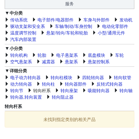
服务
中分类
传动系统
电子部件/电器部件
车身与外部件
发动机
驱动支架和安全系
车轴/制动/车身控制
电动化零部件
温度调节控制
悬架/转向/车轮和轮胎
小型/通用元件
汽车内部装置
小分类
转向机构
轮胎
电子悬架系
底盘模块
车轮
空气悬架系
减震器
悬架系
悬架控制系
详细分类
电子动力转向器
转向柱模块
四轮转向器
转向软管
动力转向器
转向柱
转向器部件
反转式转向器
转向节
转向杆系
转向座架
吸能转向器
转向轴
转向器,转向装置
转向阻止器
转向杆系
未找到指定类别的相关产品