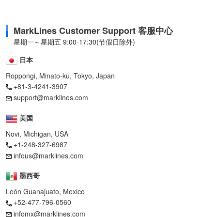
MarkLines Customer Support 客服中心
星期一～星期五 9:00-17:30(节假日除外)
日本
Roppongi, Minato-ku, Tokyo, Japan
+81-3-4241-3907
support@marklines.com
美国
Novi, Michigan, USA
+1-248-327-6987
infous@marklines.com
墨西哥
León Guanajuato, Mexico
+52-477-796-0560
infomx@marklines.com