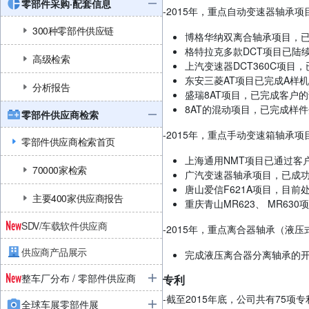
零部件采购·配套信息
-2015年，重点自动变速器轴承项
300种零部件供应链
博格华纳双离合轴承项目，已通
格特拉克多款DCT项目已陆续
高级检索
上汽变速器DCT360C项目，
东安三菱AT项目已完成A样机
分析报告
盛瑞8AT项目，已完成客户的
8AT的混动项目，已完成样
零部件供应商检索
-2015年，重点手动变速箱轴承项
零部件供应商检索首页
上海通用NMT项目已通过客户
70000家检索
广汽变速器轴承项目，已成功进
唐山爱信F621A项目，目前
主要400家供应商报告
重庆青山MR623、 MR63
SDV/车载软件供应商
-2015年，重点离合器轴承（液压
供应商产品展示
完成液压离合器分离轴承的开
整车厂分布 / 零部件供应商
专利
-截至2015年底，公司共有75
全球车展零部件展