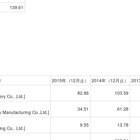
139.61
称
2015年（12月止）
2014年（12月止）
20
82.86
103.59
y Co., Ltd.]
34.51
61.28
Manufacturing Co.,Ltd.]
9.55
13.78
g Co., Ltd.]