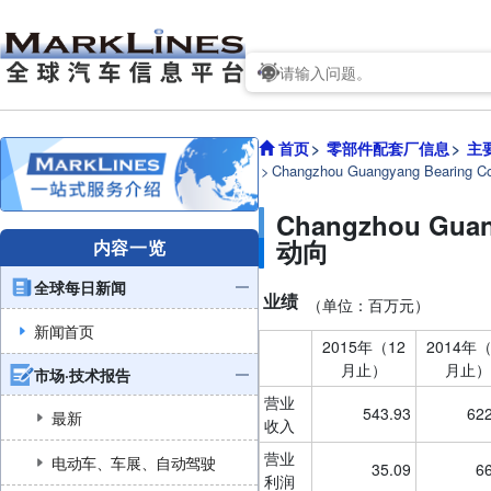
首页
零部件配套厂信息
主
Changzhou Guangyang Bear
Changzhou Gu
动向
内容一览
全球每日新闻
业绩
（单位：百万元）
新闻首页
2015年（12
2014年（
月止）
月止）
市场·技术报告
营业
543.93
622
最新
收入
营业
电动车、车展、自动驾驶
35.09
6
利润