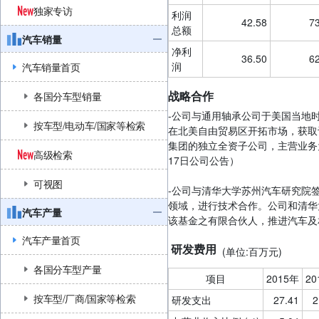
独家专访
利润
42.58
7
总额
汽车销量
净利
36.50
6
润
汽车销量首页
战略合作
各国分车型销量
-公司与通用轴承公司于美国当地时
按车型/电动车/国家等检索
在北美自由贸易区开拓市场，获取订
集团的独立全资子公司，主营业务为
高级检索
17日公司公告）
可视图
-公司与清华大学苏州汽车研究院
领域，进行技术合作。公司和清华
汽车产量
该基金之有限合伙人，推进汽车及相
汽车产量首页
研发费用
(单位:百万元)
各国分车型产量
项目
2015年
20
按车型/厂商/国家等检索
研发支出
27.41
2