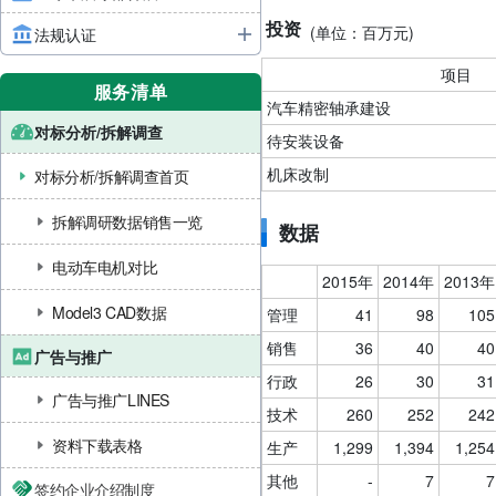
投资
(单位：百万元)
法规认证
项目
服务清单
汽车精密轴承建设
对标分析/拆解调查
待安装设备
机床改制
对标分析/拆解调查首页
拆解调研数据销售一览
数据
电动车电机对比
2015年
2014年
2013年
Model3 CAD数据
管理
41
98
105
销售
36
40
40
广告与推广
行政
26
30
31
广告与推广LINES
技术
260
252
242
资料下载表格
生产
1,299
1,394
1,254
其他
-
7
7
签约企业介绍制度