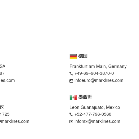
德国
USA
Frankfurt am Main, Germany
87
+49-69–904-3870-0
nes.com
infoeuro@marklines.com
墨西哥
区
León Guanajuato, Mexico
-1725
+52-477-796-0560
marklines.com
infomx@marklines.com