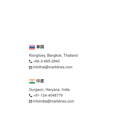
泰国
Klongtoey, Bangkok, Thailand
+66-2-665-2840
infothai@marklines.com
印度
Gurgaon, Haryana, India
+91-124-4048779
infoindia@marklines.com