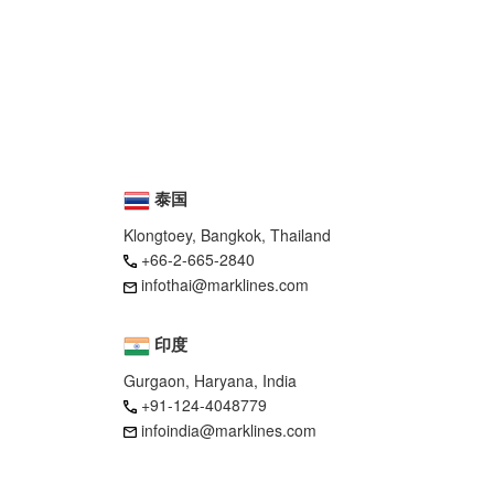
泰国
Klongtoey, Bangkok, Thailand
+66-2-665-2840
infothai@marklines.com
印度
Gurgaon, Haryana, India
+91-124-4048779
infoindia@marklines.com