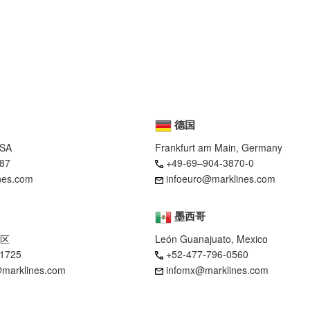
德国
USA
Frankfurt am Main, Germany
87
+49-69–904-3870-0
nes.com
infoeuro@marklines.com
墨西哥
区
León Guanajuato, Mexico
-1725
+52-477-796-0560
marklines.com
infomx@marklines.com