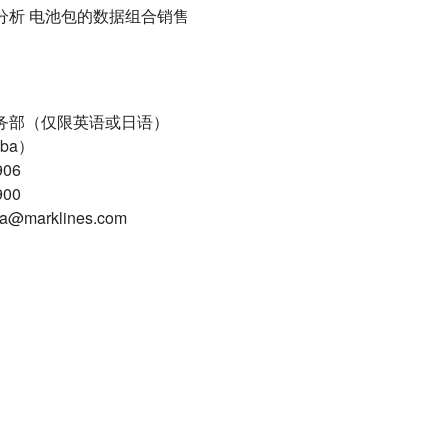
对标分析 电池包的数据组合销售
. 咨询业务部（仅限英语或日语）
uba）
906
900
a@marklines.com