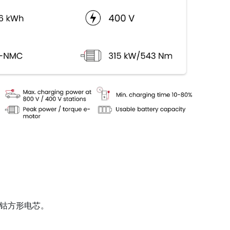
锰钴方形电芯。