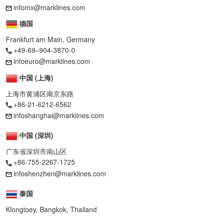
infomx@marklines.com
德国
Frankfurt am Main, Germany
+49-69–904-3870-0
infoeuro@marklines.com
中国 (上海)
上海市黄浦区南京东路
+86-21-6212-6562
infoshanghai@marklines.com
中国 (深圳)
广东省深圳市南山区
+86-755-2267-1725
infoshenzhen@marklines.com
泰国
Klongtoey, Bangkok, Thailand