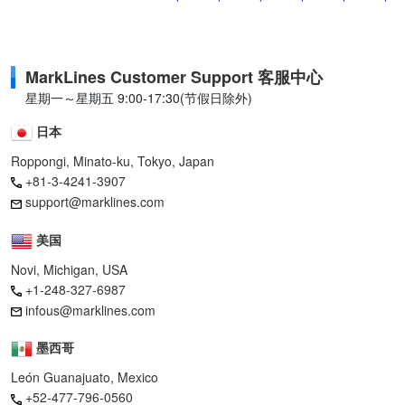
MarkLines Customer Support 客服中心
星期一～星期五 9:00-17:30(节假日除外)
日本
Roppongi, Minato-ku, Tokyo, Japan
+81-3-4241-3907
support@marklines.com
美国
Novi, Michigan, USA
+1-248-327-6987
infous@marklines.com
墨西哥
León Guanajuato, Mexico
+52-477-796-0560