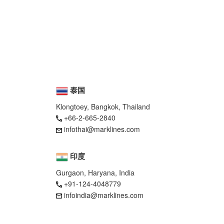
泰国
Klongtoey, Bangkok, Thailand
+66-2-665-2840
infothai@marklines.com
印度
Gurgaon, Haryana, India
+91-124-4048779
infoindia@marklines.com