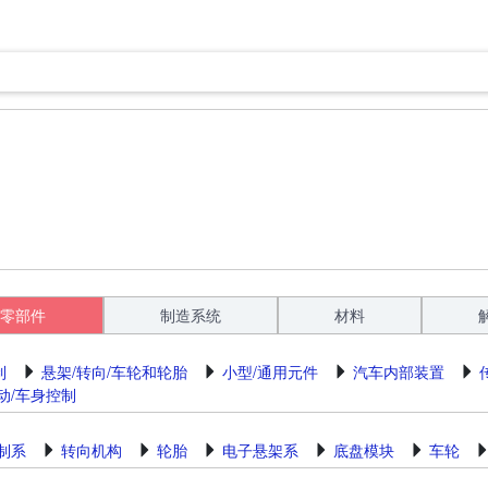
零部件
制造系统
材料
制
悬架/转向/车轮和轮胎
小型/通用元件
汽车内部装置
动/车身控制
制系
转向机构
轮胎
电子悬架系
底盘模块
车轮