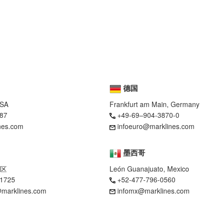
德国
USA
Frankfurt am Main, Germany
87
+49-69–904-3870-0
nes.com
infoeuro@marklines.com
墨西哥
区
León Guanajuato, Mexico
-1725
+52-477-796-0560
marklines.com
infomx@marklines.com