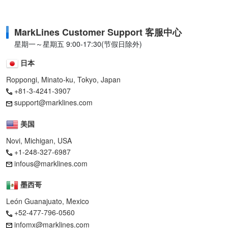
MarkLines Customer Support 客服中心
星期一～星期五 9:00-17:30(节假日除外)
日本
Roppongi, Minato-ku, Tokyo, Japan
+81-3-4241-3907
support@marklines.com
美国
Novi, Michigan, USA
+1-248-327-6987
infous@marklines.com
墨西哥
León Guanajuato, Mexico
+52-477-796-0560
infomx@marklines.com