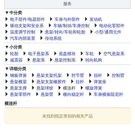
服务
中分类
电子部件/电器部件
车身与外部件
发动机
驱动支架和安全系
车轴/制动/车身控制
电动化零部件
温度调节控制
悬架/转向/车轮和轮胎
小型/通用元件
汽车内部装置
传动系统
小分类
轮胎
电子悬架系
底盘模块
车轮
空气悬架系
减震器
悬架系
悬架控制系
转向机构
详细分类
钢板弹簧
悬架支架托架
肘节臂
扭杆
控制臂
悬架横梁
悬架支架橡胶件
拉杆
弹簧座
悬架支撑
悬架球铰
横连杆
螺旋弹簧
悬架零部件
悬架臂
横向稳定杆
车身横振阻尼杆
横连杆
未找到指定类别的相关产品