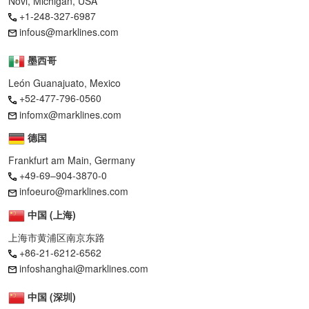
Novi, Michigan, USA
+1-248-327-6987
infous@marklines.com
墨西哥
León Guanajuato, Mexico
+52-477-796-0560
infomx@marklines.com
德国
Frankfurt am Main, Germany
+49-69–904-3870-0
infoeuro@marklines.com
中国 (上海)
上海市黄浦区南京东路
+86-21-6212-6562
infoshanghai@marklines.com
中国 (深圳)