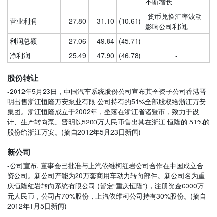
不断增长
-货币兑换汇率波动
营业利润
27.80
31.10
(10.61)
影响公司利润。
利润总额
27.06
49.84
(45.71)
-
净利润
25.49
47.90
(46.78)
-
股份转让
-2012年5月23日，中国汽车系统股份公司宣布其全资子公司香港晋
明出售浙江恒隆万安泵业有限 公司持有的51%全部股权给浙江万安
集团。浙江恒隆成立于2002年，坐落在浙江省诸暨市，致力于设
计、生产转向泵。晋明以5200万人民币售出其在浙江 恒隆的 51%的
股份给浙江万安。(摘自2012年5月23日新闻)
新公司
-公司宣布, 董事会已批准与上汽依维柯红岩公司合作在中国成立合
资公司。新公司产能为20万套商用车动力转向部件。新公司名为重
庆恒隆红岩转向系统有限公司 (暂定“重庆恒隆”)，注册资金6000万
元人民币，公司占70%股份，上汽依维柯公司持有30%股份。(摘自
2012年1月5日新闻)