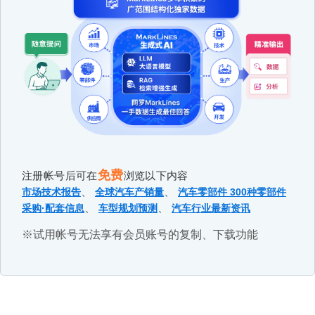
免费
注册帐号后可在
浏览以下内容
、
、
市场技术报告
全球汽车产销量
汽车零部件 300种零部件
、
、
采购·配套信息
车型规划预测
汽车行业最新资讯
※试用帐号无法享有会员账号的复制、下载功能