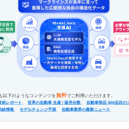
無料
も以下のようなコンテンツを
でご利用いただけます。
、
、
技術レポート
世界の自動車 生産 / 販売台数
自動車部品 300品目の
、
、
供給情報
モデルチェンジ予測
自動車業界の最新ニュース