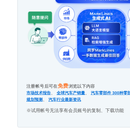
免费
注册帐号后可在
浏览以下内容
、
、
市场技术报告
全球汽车产销量
汽车零部件 300种零
、
规划预测
汽车行业最新资讯
※试用帐号无法享有会员账号的复制、下载功能