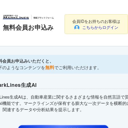
会員IDをお持ちのお客様は
無料会員お申込み
こちらからログイン
料会員お申込みいただくと、
無料
下のようなコンテンツを
でご利用いただけます。
arkLines生成AI
rkLines生成AIは、自動車産業に関するさまざまな情報を自然言語で
AI機能です。マークラインズが保有する膨大な一次データを横断的
、関連するデータや分析結果を提示します。