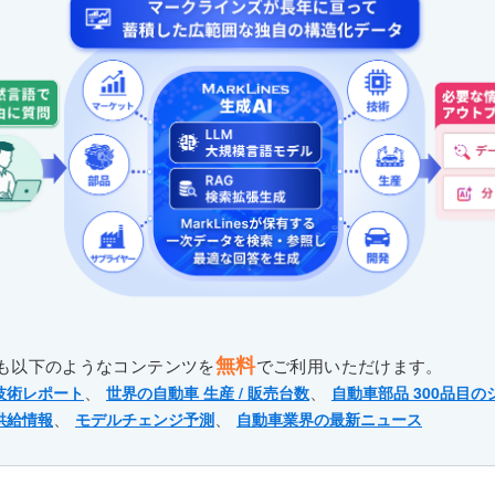
無料
も以下のようなコンテンツを
でご利用いただけます。
、
、
技術レポート
世界の自動車 生産 / 販売台数
自動車部品 300品目の
、
、
供給情報
モデルチェンジ予測
自動車業界の最新ニュース