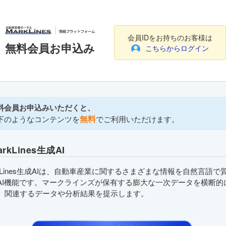
会員IDをお持ちのお客様は
無料会員お申込み
こちらからログイン
料会員お申込みいただくと、
無料
下のようなコンテンツを
でご利用いただけます。
arkLines生成AI
rkLines生成AIは、自動車産業に関するさまざまな情報を自然言語で
AI機能です。マークラインズが保有する膨大な一次データを横断的
、関連するデータや分析結果を提示します。