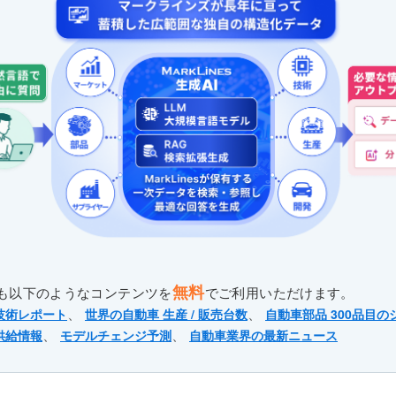
無料
も以下のようなコンテンツを
でご利用いただけます。
、
、
技術レポート
世界の自動車 生産 / 販売台数
自動車部品 300品目の
、
、
供給情報
モデルチェンジ予測
自動車業界の最新ニュース