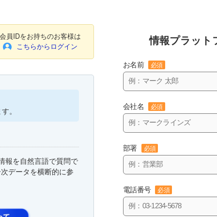
会員IDをお持ちのお客様は
情報プラット
こちらからログイン
お名前
必須
会社名
必須
ます。
部署
必須
まな情報を自然言語で質問で
一次データを横断的に参
電話番号
必須