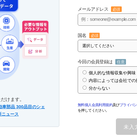
メールアドレス
必須
国名
必須
今回の会員登録は
任意
個人的な情報収集や興味
内容によっては会社での
分からない
ただけます。
無料個人会員利用規約
及び
プライバシ
動車部品 300品目のシェ
を押してください。
新ニュース