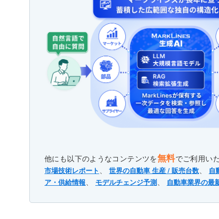
無料
他にも以下のようなコンテンツを
でご利用い
、
、
市場技術レポート
世界の自動車 生産 / 販売台数
自
、
、
ア・供給情報
モデルチェンジ予測
自動車業界の最