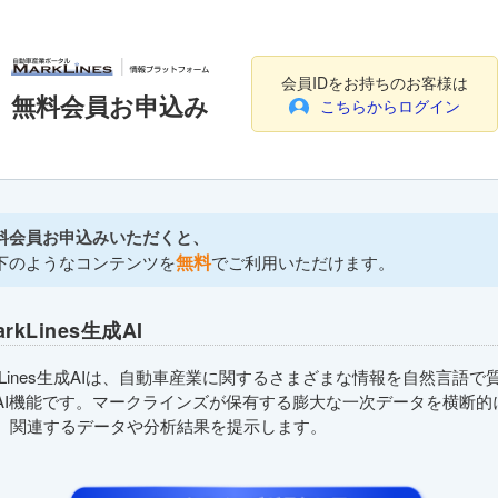
会員IDをお持ちのお客様は
無料会員お申込み
こちらからログイン
料会員お申込みいただくと、
無料
下のようなコンテンツを
でご利用いただけます。
arkLines生成AI
rkLines生成AIは、自動車産業に関するさまざまな情報を自然言語で
AI機能です。マークラインズが保有する膨大な一次データを横断的
、関連するデータや分析結果を提示します。