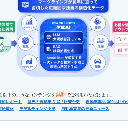
無料
も以下のようなコンテンツを
でご利用いただけます。
、
、
技術レポート
世界の自動車 生産 / 販売台数
自動車部品 300品目の
、
、
供給情報
モデルチェンジ予測
自動車業界の最新ニュース