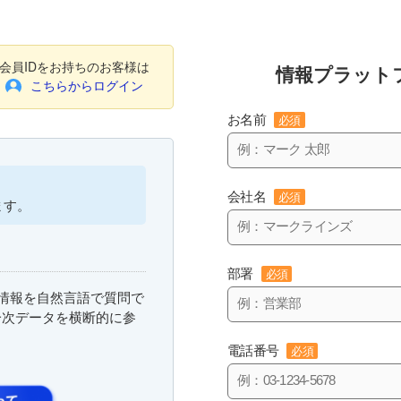
会員IDをお持ちのお客様は
情報プラット
こちらからログイン
お名前
必須
会社名
必須
ます。
部署
必須
まな情報を自然言語で質問で
一次データを横断的に参
電話番号
必須