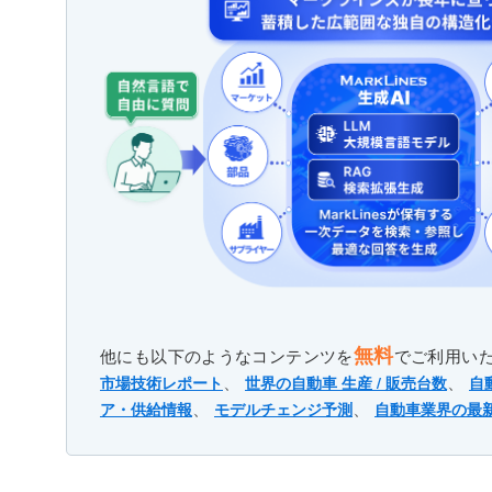
無料
他にも以下のようなコンテンツを
でご利用い
、
、
市場技術レポート
世界の自動車 生産 / 販売台数
自
、
、
ア・供給情報
モデルチェンジ予測
自動車業界の最