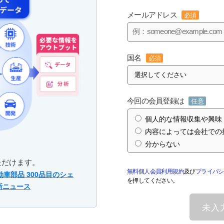
メールアドレス
必須
国名
必須
今回の会員登録は
任意
個人的な情報収集や興味
内容によっては会社での
分からない
ただけます。
無料個人会員利用規約
及び
プライバシ
動車部品 300品目のシェ
を押してください。
新ニュース