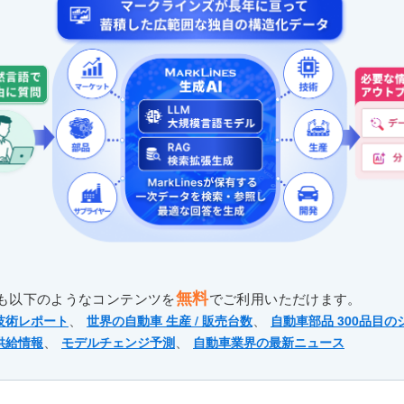
無料
も以下のようなコンテンツを
でご利用いただけます。
、
、
技術レポート
世界の自動車 生産 / 販売台数
自動車部品 300品目の
、
、
供給情報
モデルチェンジ予測
自動車業界の最新ニュース