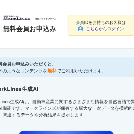
会員IDをお持ちのお客様は
無料会員お申込み
こちらからログイン
料会員お申込みいただくと、
無料
下のようなコンテンツを
でご利用いただけます。
arkLines生成AI
rkLines生成AIは、自動車産業に関するさまざまな情報を自然言語で
AI機能です。マークラインズが保有する膨大な一次データを横断的
、関連するデータや分析結果を提示します。