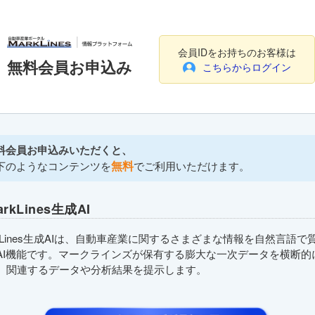
会員IDをお持ちのお客様は
無料会員お申込み
こちらからログイン
料会員お申込みいただくと、
無料
下のようなコンテンツを
でご利用いただけます。
arkLines生成AI
rkLines生成AIは、自動車産業に関するさまざまな情報を自然言語で
AI機能です。マークラインズが保有する膨大な一次データを横断的
、関連するデータや分析結果を提示します。