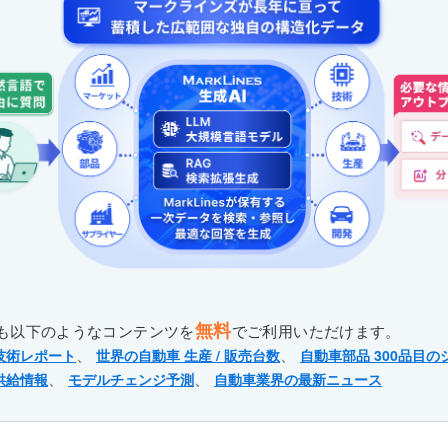
無料
も以下のようなコンテンツを
でご利用いただけます。
、
、
技術レポート
世界の自動車 生産 / 販売台数
自動車部品 300品目の
、
、
供給情報
モデルチェンジ予測
自動車業界の最新ニュース