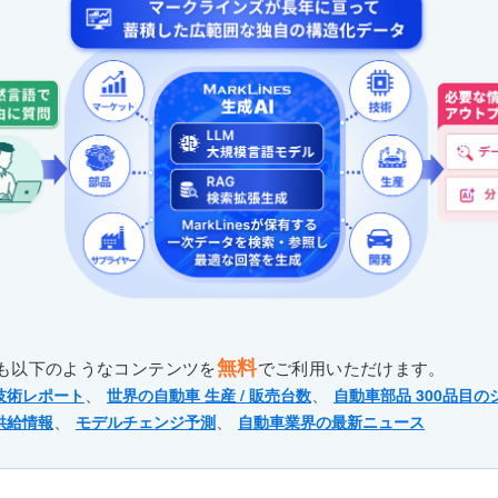
無料
も以下のようなコンテンツを
でご利用いただけます。
、
、
技術レポート
世界の自動車 生産 / 販売台数
自動車部品 300品目の
、
、
供給情報
モデルチェンジ予測
自動車業界の最新ニュース