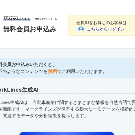
会員IDをお持ちのお客様は
無料会員お申込み
こちらからログイン
料会員お申込みいただくと、
無料
下のようなコンテンツを
でご利用いただけます。
arkLines生成AI
rkLines生成AIは、自動車産業に関するさまざまな情報を自然言語で
AI機能です。マークラインズが保有する膨大な一次データを横断的
、関連するデータや分析結果を提示します。