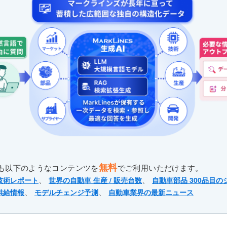
無料
も以下のようなコンテンツを
でご利用いただけます。
、
、
技術レポート
世界の自動車 生産 / 販売台数
自動車部品 300品目の
、
、
供給情報
モデルチェンジ予測
自動車業界の最新ニュース