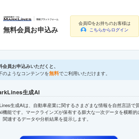
会員IDをお持ちのお客様は
無料会員お申込み
こちらからログイン
料会員お申込みいただくと、
無料
下のようなコンテンツを
でご利用いただけます。
arkLines生成AI
rkLines生成AIは、自動車産業に関するさまざまな情報を自然言語で
AI機能です。マークラインズが保有する膨大な一次データを横断的
、関連するデータや分析結果を提示します。