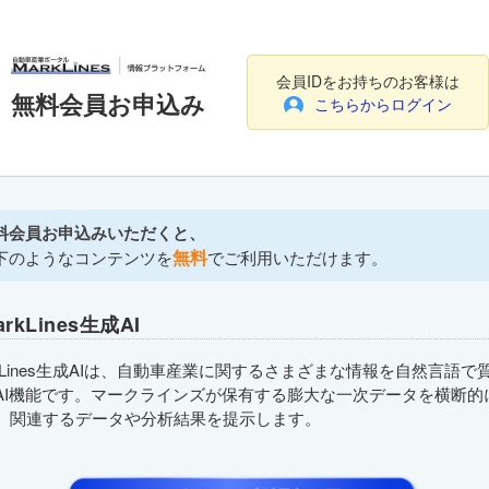
会員IDをお持ちのお客様は
無料会員お申込み
こちらからログイン
料会員お申込みいただくと、
無料
下のようなコンテンツを
でご利用いただけます。
arkLines生成AI
rkLines生成AIは、自動車産業に関するさまざまな情報を自然言語で
AI機能です。マークラインズが保有する膨大な一次データを横断的
、関連するデータや分析結果を提示します。