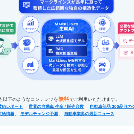
無料
も以下のようなコンテンツを
でご利用いただけます。
、
、
技術レポート
世界の自動車 生産 / 販売台数
自動車部品 300品目の
、
、
供給情報
モデルチェンジ予測
自動車業界の最新ニュース