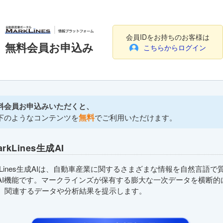
会員IDをお持ちのお客様は
無料会員お申込み
こちらからログイン
料会員お申込みいただくと、
無料
下のようなコンテンツを
でご利用いただけます。
arkLines生成AI
rkLines生成AIは、自動車産業に関するさまざまな情報を自然言語で
AI機能です。マークラインズが保有する膨大な一次データを横断的
、関連するデータや分析結果を提示します。