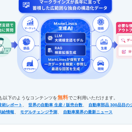
無料
も以下のようなコンテンツを
でご利用いただけます。
、
、
技術レポート
世界の自動車 生産 / 販売台数
自動車部品 300品目の
、
、
供給情報
モデルチェンジ予測
自動車業界の最新ニュース