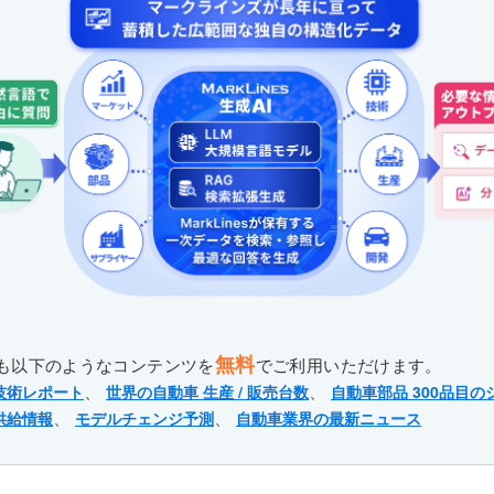
無料
も以下のようなコンテンツを
でご利用いただけます。
、
、
技術レポート
世界の自動車 生産 / 販売台数
自動車部品 300品目の
、
、
供給情報
モデルチェンジ予測
自動車業界の最新ニュース