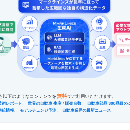
無料
も以下のようなコンテンツを
でご利用いただけます。
、
、
技術レポート
世界の自動車 生産 / 販売台数
自動車部品 300品目の
、
、
供給情報
モデルチェンジ予測
自動車業界の最新ニュース