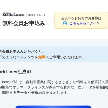
会員IDをお持ちのお客様は
無料会員お申込み
こちらからログイン
料会員お申込みいただくと、
無料
下のようなコンテンツを
でご利用いただけます。
arkLines生成AI
rkLines生成AIは、自動車産業に関するさまざまな情報を自然言語で
AI機能です。マークラインズが保有する膨大な一次データを横断的
、関連するデータや分析結果を提示します。