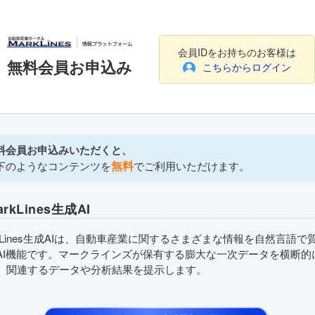
会員IDをお持ちのお客様は
無料会員お申込み
こちらからログイン
料会員お申込みいただくと、
無料
下のようなコンテンツを
でご利用いただけます。
arkLines生成AI
rkLines生成AIは、自動車産業に関するさまざまな情報を自然言語で
AI機能です。マークラインズが保有する膨大な一次データを横断的
、関連するデータや分析結果を提示します。