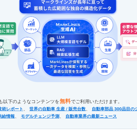
無料
も以下のようなコンテンツを
でご利用いただけます。
、
、
技術レポート
世界の自動車 生産 / 販売台数
自動車部品 300品目の
、
、
供給情報
モデルチェンジ予測
自動車業界の最新ニュース