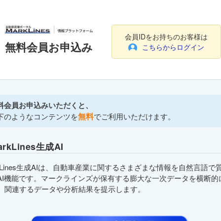
会員IDをお持ちのお客様は
無料会員お申込み
こちらからログイン
料会員お申込みいただくと、
無料
下のようなコンテンツを
でご利用いただけます。
arkLines生成AI
rkLines生成AIは、自動車産業に関するさまざまな情報を自然言語で
AI機能です。マークラインズが保有する膨大な一次データを横断的
、関連するデータや分析結果を提示します。