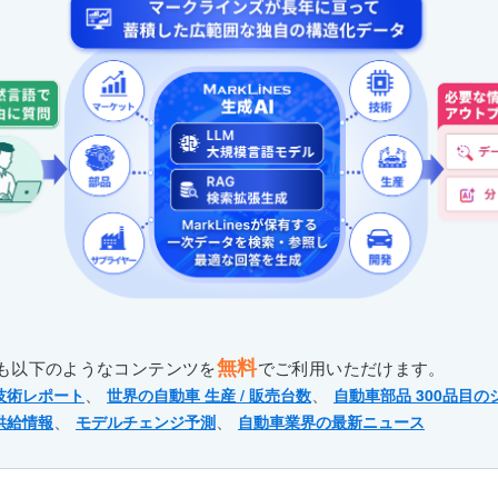
無料
も以下のようなコンテンツを
でご利用いただけます。
、
、
技術レポート
世界の自動車 生産 / 販売台数
自動車部品 300品目の
、
、
供給情報
モデルチェンジ予測
自動車業界の最新ニュース