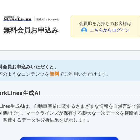
会員IDをお持ちのお客様は
無料会員お申込み
こちらからログイン
料会員お申込みいただくと、
無料
下のようなコンテンツを
でご利用いただけます。
arkLines生成AI
rkLines生成AIは、自動車産業に関するさまざまな情報を自然言語で
AI機能です。マークラインズが保有する膨大な一次データを横断的
、関連するデータや分析結果を提示します。