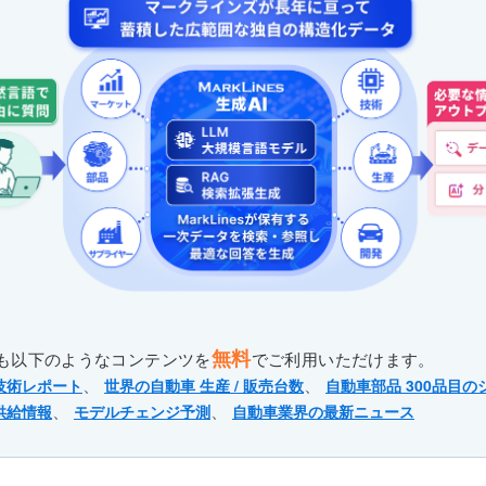
無料
も以下のようなコンテンツを
でご利用いただけます。
、
、
技術レポート
世界の自動車 生産 / 販売台数
自動車部品 300品目の
、
、
供給情報
モデルチェンジ予測
自動車業界の最新ニュース