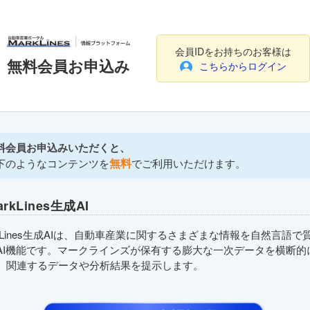
会員IDをお持ちのお客様は
無料会員お申込み
こちらからログイン
料会員お申込みいただくと、
無料
下のようなコンテンツを
でご利用いただけます。
arkLines生成AI
rkLines生成AIは、自動車産業に関するさまざまな情報を自然言語で
AI機能です。マークラインズが保有する膨大な一次データを横断的
、関連するデータや分析結果を提示します。