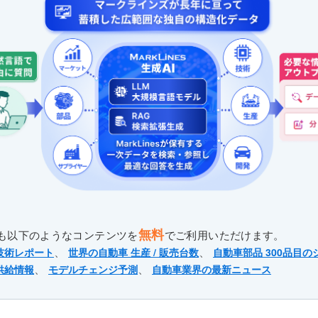
無料
も以下のようなコンテンツを
でご利用いただけます。
、
、
技術レポート
世界の自動車 生産 / 販売台数
自動車部品 300品目の
、
、
供給情報
モデルチェンジ予測
自動車業界の最新ニュース