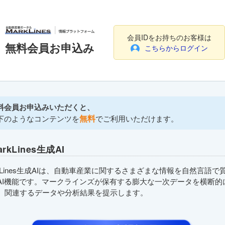
会員IDをお持ちのお客様は
無料会員お申込み
こちらからログイン
料会員お申込みいただくと、
無料
下のようなコンテンツを
でご利用いただけます。
arkLines生成AI
rkLines生成AIは、自動車産業に関するさまざまな情報を自然言語で
AI機能です。マークラインズが保有する膨大な一次データを横断的
、関連するデータや分析結果を提示します。