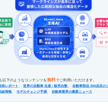
無料
も以下のようなコンテンツを
でご利用いただけます。
、
、
技術レポート
世界の自動車 生産 / 販売台数
自動車部品 300品目の
、
、
供給情報
モデルチェンジ予測
自動車業界の最新ニュース