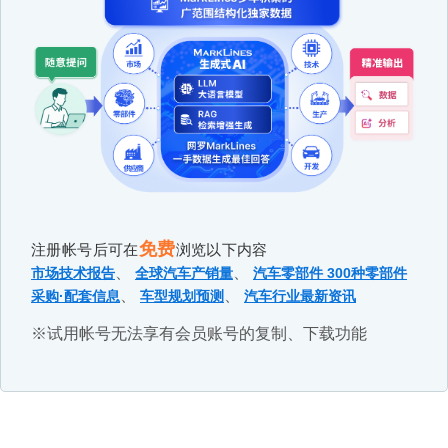
免费
注册帐号后可在
浏览以下内容
、
、
市场技术报告
全球汽车产销量
汽车零部件 300种零部件
、
、
采购·配套信息
车型规划预测
汽车行业最新资讯
※试用帐号无法享有会员账号的复制、下载功能