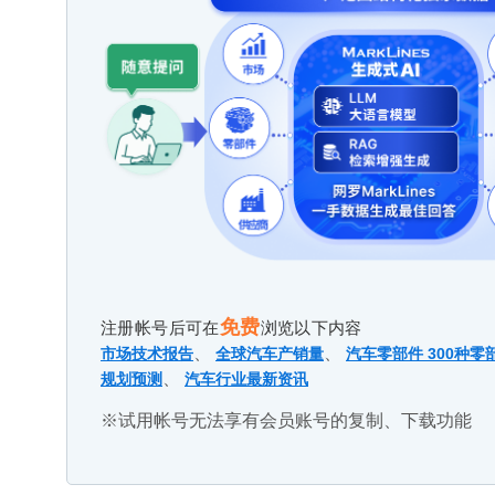
免费
注册帐号后可在
浏览以下内容
、
、
市场技术报告
全球汽车产销量
汽车零部件 300种零
、
规划预测
汽车行业最新资讯
※试用帐号无法享有会员账号的复制、下载功能