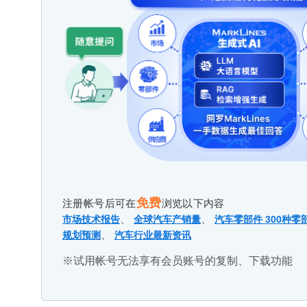
免费
注册帐号后可在
浏览以下内容
、
、
市场技术报告
全球汽车产销量
汽车零部件 300种零
、
规划预测
汽车行业最新资讯
※试用帐号无法享有会员账号的复制、下载功能