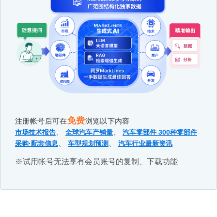
免费
注册帐号后可在
浏览以下内容
、
、
市场技术报告
全球汽车产销量
汽车零部件 300种零部件
、
、
采购·配套信息
车型规划预测
汽车行业最新资讯
※试用帐号无法享有会员账号的复制、下载功能