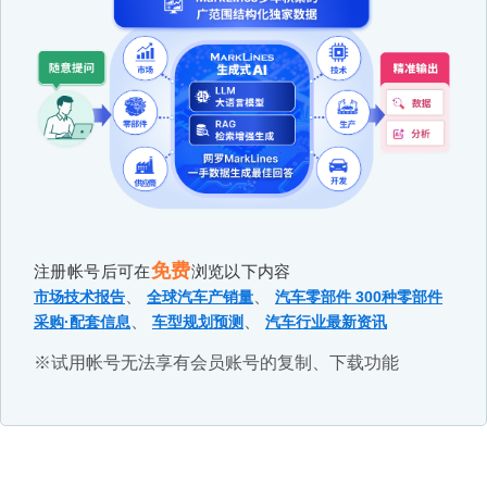
免费
注册帐号后可在
浏览以下内容
、
、
市场技术报告
全球汽车产销量
汽车零部件 300种零部件
、
、
采购·配套信息
车型规划预测
汽车行业最新资讯
※试用帐号无法享有会员账号的复制、下载功能