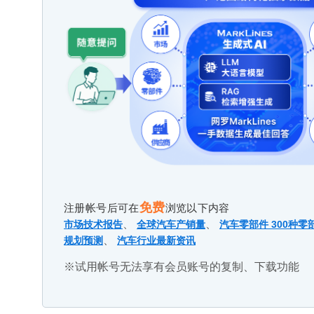
免费
注册帐号后可在
浏览以下内容
、
、
市场技术报告
全球汽车产销量
汽车零部件 300种零
、
规划预测
汽车行业最新资讯
※试用帐号无法享有会员账号的复制、下载功能