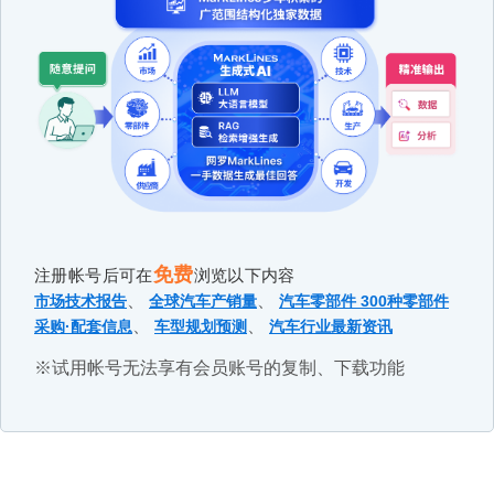
免费
注册帐号后可在
浏览以下内容
、
、
市场技术报告
全球汽车产销量
汽车零部件 300种零部件
、
、
采购·配套信息
车型规划预测
汽车行业最新资讯
※试用帐号无法享有会员账号的复制、下载功能