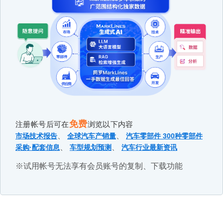
免费
注册帐号后可在
浏览以下内容
、
、
市场技术报告
全球汽车产销量
汽车零部件 300种零部件
、
、
采购·配套信息
车型规划预测
汽车行业最新资讯
※试用帐号无法享有会员账号的复制、下载功能