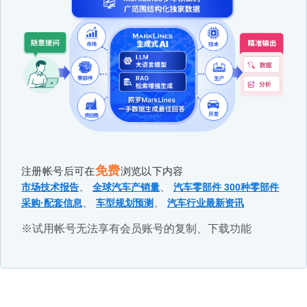
免费
注册帐号后可在
浏览以下内容
、
、
市场技术报告
全球汽车产销量
汽车零部件 300种零部件
、
、
采购·配套信息
车型规划预测
汽车行业最新资讯
※试用帐号无法享有会员账号的复制、下载功能